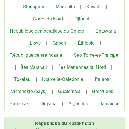
Singapour
|
Mongolie
|
Koweït
|
Corée du Nord
|
Djibouti
|
République démocratique du Congo
|
Botswana
|
Libye
|
Gabon
|
Éthiopie
|
République centrafricaine
|
Sao Tomé-et-Principe
|
Îles Marshall
|
Îles Mariannes du Nord
|
Tokelau
|
Nouvelle-Calédonie
|
Palaos
|
Micronésie (pays)
|
Guatemala
|
Bermudes
|
Bahamas
|
Guyana
|
Argentine
|
Jamaïque
République du Kazakhstan