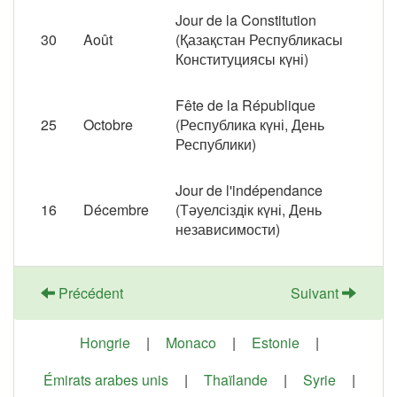
Jour de la Constitution
30
Août
(Қазақстан Республикасы
Конституциясы күні)
Fête de la République
25
Octobre
(Республика күні, День
Республики)
Jour de l'indépendance
16
Décembre
(Тәуелсіздік күні, День
независимости)
Précédent
Suivant
Hongrie
|
Monaco
|
Estonie
|
Émirats arabes unis
|
Thaïlande
|
Syrie
|