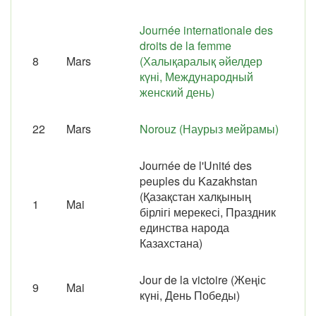
Journée internationale des
droits de la femme
8
Mars
(Халықаралық әйелдер
күні, Международный
женский день)
22
Mars
Norouz (Наурыз мейрамы)
Journée de l'Unité des
peuples du Kazakhstan
(Қазақстан халқының
1
Mai
бірлігі мерекесі, Праздник
единства народа
Казахстана)
Jour de la victoire (Жеңіс
9
Mai
күні, День Победы)