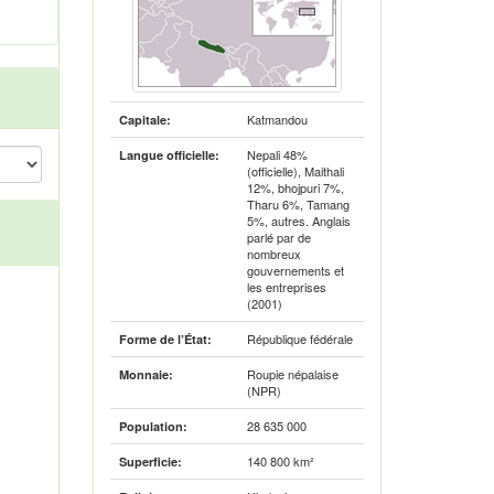
Katmandou
Capitale:
Nepali 48%
Langue officielle:
(officielle), Maithali
12%, bhojpuri 7%,
Tharu 6%, Tamang
5%, autres. Anglais
parlé par de
nombreux
gouvernements et
les entreprises
(2001)
République fédérale
Forme de l’État:
Roupie népalaise
Monnaie:
(NPR)
28 635 000
Population:
140 800 km²
Superficie: