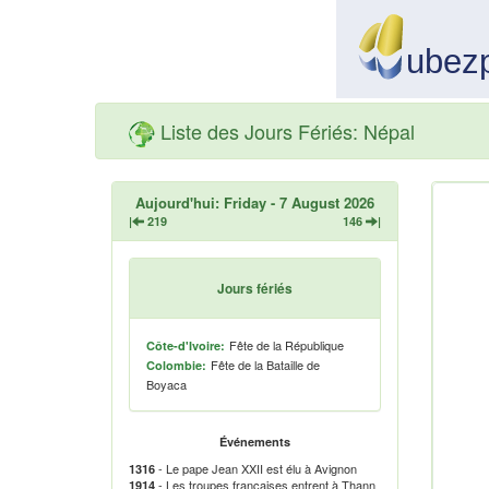
Liste des Jours Fériés: Népal
Aujourd'hui: Friday - 7 August 2026
|
219
146
|
Jours fériés
Fête de la République
Côte-d'Ivoire:
Fête de la Bataille de
Colombie:
Boyaca
Événements
- Le pape Jean XXII est élu à Avignon
1316
- Les troupes françaises entrent à Thann
1914