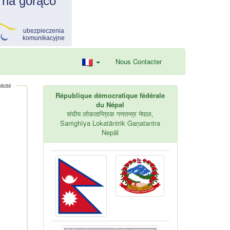
Nous Contacter
icité
République démocratique fédérale
du Népal
संघीय लोकतान्त्रिक गणतन्त्र नेपाल,
Saṁghīya Lokatāntrik Gaṇatantra
Nepāl