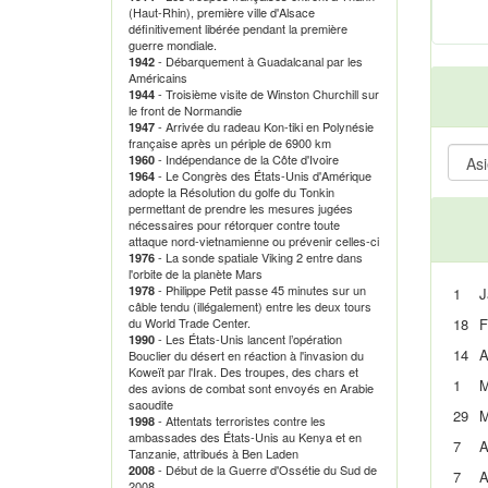
(Haut-Rhin), première ville d'Alsace
définitivement libérée pendant la première
guerre mondiale.
- Débarquement à Guadalcanal par les
1942
Américains
- Troisième visite de Winston Churchill sur
1944
le front de Normandie
- Arrivée du radeau Kon-tiki en Polynésie
1947
française après un périple de 6900 km
- Indépendance de la Côte d'Ivoire
1960
- Le Congrès des États-Unis d'Amérique
1964
adopte la Résolution du golfe du Tonkin
permettant de prendre les mesures jugées
nécessaires pour rétorquer contre toute
attaque nord-vietnamienne ou prévenir celles-ci
- La sonde spatiale Viking 2 entre dans
1976
l'orbite de la planète Mars
- Philippe Petit passe 45 minutes sur un
1978
1
J
câble tendu (illégalement) entre les deux tours
du World Trade Center.
18
F
- Les États-Unis lancent l’opération
1990
14
A
Bouclier du désert en réaction à l'invasion du
Koweït par l'Irak. Des troupes, des chars et
1
M
des avions de combat sont envoyés en Arabie
saoudite
29
M
- Attentats terroristes contre les
1998
ambassades des États-Unis au Kenya et en
7
A
Tanzanie, attribués à Ben Laden
- Début de la Guerre d'Ossétie du Sud de
2008
7
A
2008