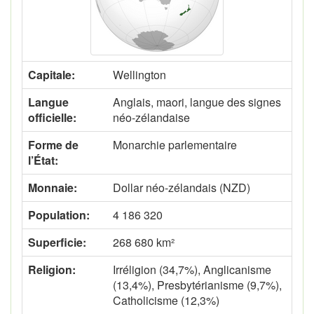
Capitale:
Wellington
Langue
Anglais, maori, langue des signes
officielle:
néo-zélandaise
Forme de
Monarchie parlementaire
l’État:
Monnaie:
Dollar néo-zélandais (NZD)
Population:
4 186 320
Superficie:
268 680 km²
Religion:
Irréligion (34,7%), Anglicanisme
(13,4%), Presbytérianisme (9,7%),
Catholicisme (12,3%)