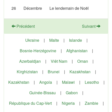
26
Décembre
Le lendemain de Noël
Précédent
Suivant
Ukraine
|
Malte
|
Islande
|
Bosnie-Herzégovine
|
Afghanistan
|
Azerbaïdjan
|
Viêt Nam
|
Oman
|
Kirghizistan
|
Brunei
|
Kazakhstan
|
Kazakhstan
|
Angola
|
Malawi
|
Lesotho
|
Guinée-Bissau
|
Gabon
|
République du Cap-Vert
|
Nigeria
|
Zambie
|