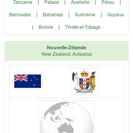
Tanzanie
|
Palaos
|
Australie
|
Pérou
|
Bermudes
|
Bahamas
|
Suriname
|
Guyana
|
Bolivie
|
Trinité-et-Tobago
Nouvelle-Zélande
New Zealand, Aotearoa