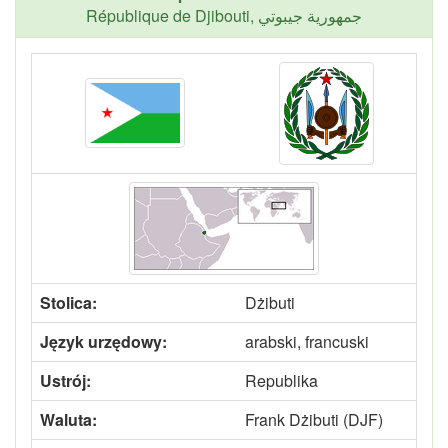
République de Djibouti, جمهورية جيبوتي
Stolica:
Dżibuti
Język urzędowy:
arabski, francuski
Ustrój:
Republika
Waluta:
Frank Dżibuti (DJF)