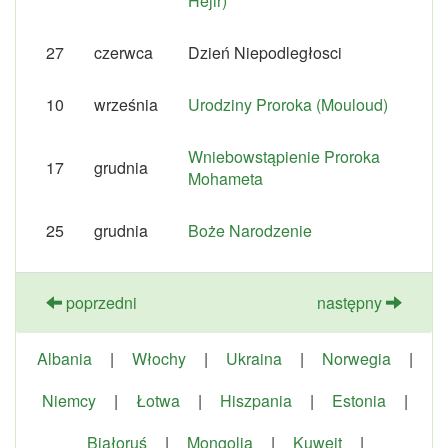
Hejir)
27
czerwca
Dzień Niepodległosci
10
września
Urodziny Proroka (Mouloud)
Wniebowstąpienie Proroka
17
grudnia
Mohameta
25
grudnia
Boże Narodzenie
poprzedni
następny
Albania
|
Włochy
|
Ukraina
|
Norwegia
|
Niemcy
|
Łotwa
|
Hiszpania
|
Estonia
|
Białoruś
|
Mongolia
|
Kuwejt
|