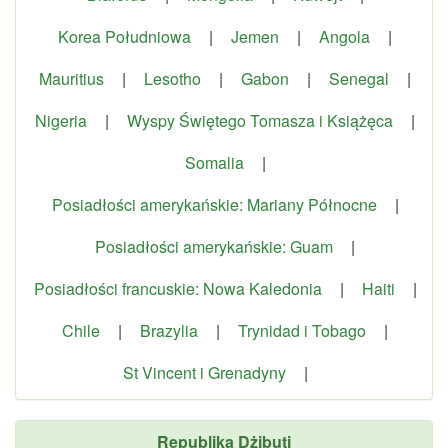
Korea Południowa
|
Jemen
|
Angola
|
Mauritius
|
Lesotho
|
Gabon
|
Senegal
|
Nigeria
|
Wyspy Świętego Tomasza i Książęca
|
Somalia
|
Posiadłości amerykańskie: Mariany Północne
|
Posiadłości amerykańskie: Guam
|
Posiadłości francuskie: Nowa Kaledonia
|
Haiti
|
Chile
|
Brazylia
|
Trynidad i Tobago
|
St Vincent i Grenadyny
|
Republika Dżibuti