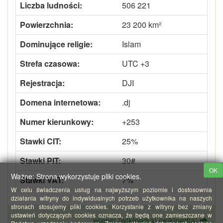
Liczba ludności:
506 221
Powierzchnia:
23 200 km²
Dominujące religie:
Islam
Strefa czasowa:
UTC +3
Rejestracja:
DJI
Domena internetowa:
.dj
Numer kierunkowy:
+253
Stawki CIT:
25%
Stawki PIT:
30#
OK
Ważne: Strona wykorzystuje pliki cookies.
Stawki VAT:
7%
W celu świadczenia usług na najwyższym poziomie i dostosownia
działania witryny do indywidualnych potrzeb użytkownika na naszych
stronach stosujemy pliki cookies. Korzystanie z witryny bez zmiany
ustawień dotyczących cookies oznacza, że będą one zamieszczane w
więcej (wikipedia) (wikipedia)