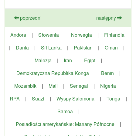
poprzedni
następny
Andora
|
Słowenia
|
Norwegia
|
Finlandia
|
Dania
|
Sri Lanka
|
Pakistan
|
Oman
|
Malezja
|
Iran
|
Egipt
|
Demokratyczna Republika Konga
|
Benin
|
Mozambik
|
Mali
|
Senegal
|
Nigeria
|
RPA
|
Suazi
|
Wyspy Salomona
|
Tonga
|
Samoa
|
Posiadłości amerykańskie: Mariany Północne
|