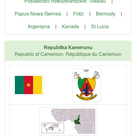
Posiadłości nowozelandzkie: Tokelau
|
Papua-Nowa Gwinea
|
Fidżi
|
Bermudy
|
Argentyna
|
Kanada
|
St Lucia
Republika Kamerunu
Republic of Cameroon, République du Cameroun