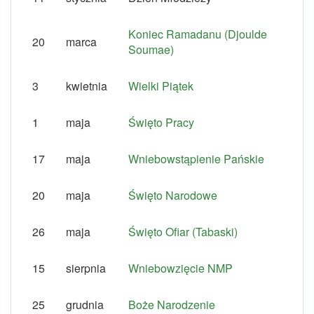
Koniec Ramadanu (Djoulde
20
marca
Soumae)
3
kwietnia
Wielki Piątek
1
maja
Święto Pracy
17
maja
Wniebowstąpienie Pańskie
20
maja
Święto Narodowe
26
maja
Święto Ofiar (Tabaski)
15
sierpnia
Wniebowzięcie NMP
25
grudnia
Boże Narodzenie