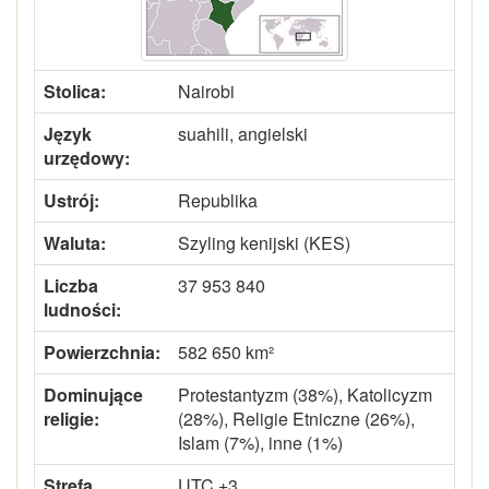
Stolica:
Nairobi
Język
suahili, angielski
urzędowy:
Ustrój:
Republika
Waluta:
Szyling kenijski (KES)
Liczba
37 953 840
ludności:
Powierzchnia:
582 650 km²
Dominujące
Protestantyzm (38%), Katolicyzm
religie:
(28%), Religie Etniczne (26%),
Islam (7%), inne (1%)
Strefa
UTC +3