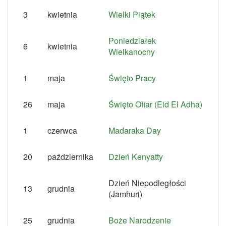
3
kwietnia
Wielki Piątek
Poniedziałek
6
kwietnia
Wielkanocny
1
maja
Święto Pracy
26
maja
Święto Ofiar (Eid El Adha)
1
czerwca
Madaraka Day
20
października
Dzień Kenyatty
Dzień Niepodległości
13
grudnia
(Jamhuri)
25
grudnia
Boże Narodzenie