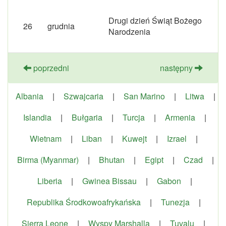
Drugi dzień Świąt Bożego
26
grudnia
Narodzenia
poprzedni
następny
Albania
|
Szwajcaria
|
San Marino
|
Litwa
|
Islandia
|
Bułgaria
|
Turcja
|
Armenia
|
Wietnam
|
Liban
|
Kuwejt
|
Izrael
|
Birma (Myanmar)
|
Bhutan
|
Egipt
|
Czad
|
Liberia
|
Gwinea Bissau
|
Gabon
|
Republika Środkowoafrykańska
|
Tunezja
|
Sierra Leone
|
Wyspy Marshalla
|
Tuvalu
|