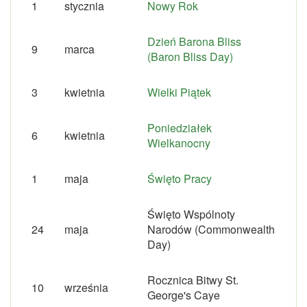
1
stycznia
Nowy Rok
Dzień Barona Bliss
9
marca
(Baron Bliss Day)
3
kwietnia
Wielki Piątek
Poniedziałek
6
kwietnia
Wielkanocny
1
maja
Święto Pracy
Święto Wspólnoty
24
maja
Narodów (Commonwealth
Day)
Rocznica Bitwy St.
10
września
George's Caye