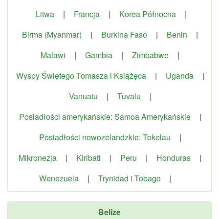
Litwa
|
Francja
|
Korea Północna
|
Birma (Myanmar)
|
Burkina Faso
|
Benin
|
Malawi
|
Gambia
|
Zimbabwe
|
Wyspy Świętego Tomasza i Książęca
|
Uganda
|
Vanuatu
|
Tuvalu
|
Posiadłości amerykańskie: Samoa Amerykańskie
|
Posiadłości nowozelandzkie: Tokelau
|
Mikronezja
|
Kiribati
|
Peru
|
Honduras
|
Wenezuela
|
Trynidad i Tobago
|
Belize