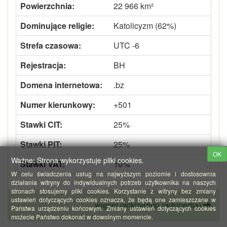
Powierzchnia:
22 966 km²
Dominujące religie:
Katolicyzm (62%)
Strefa czasowa:
UTC -6
Rejestracja:
BH
Domena internetowa:
.bz
Numer kierunkowy:
+501
Stawki CIT:
25%
Stawki PIT:
25%
OK
Ważne: Strona wykorzystuje pliki cookies.
Stawki VAT:
10%
W celu świadczenia usług na najwyższym poziomie i dostosownia
działania witryny do indywidualnych potrzeb użytkownika na naszych
stronach stosujemy pliki cookies. Korzystanie z witryny bez zmiany
ustawień dotyczących cookies oznacza, że będą one zamieszczane w
więcej (wikipedia) (wikipedia)
Państwa urządzeniu końcowym. Zmiany ustawień dotyczących cookies
możecie Państwo dokonać w dowolnym momencie.