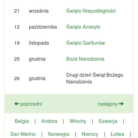
21
września
Święto Niepodległości
12
października
Święto Ameryki
19
listopada
Święto Garifunów
25
grudnia
Boże Narodzenie
Drugi dzień Świąt Bożego
26
grudnia
Narodzenia
poprzedni
następny
Belgia
|
Andora
|
Włochy
|
Szwecja
|
San Marino
|
Norwegia
|
Niemcy
|
Łotwa
|