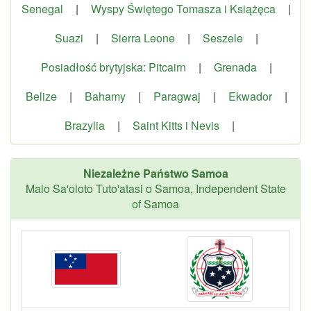
Senegal
|
Wyspy Świętego Tomasza i Książęca
|
Suazi
|
Sierra Leone
|
Seszele
|
Posiadłość brytyjska: Pitcairn
|
Grenada
|
Belize
|
Bahamy
|
Paragwaj
|
Ekwador
|
Brazylia
|
Saint Kitts i Nevis
|
Niezależne Państwo Samoa
Malo Sa'oloto Tuto'atasi o Samoa, Independent State
of Samoa