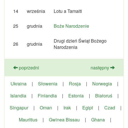
14
września
Lotu a Tamaiti
25
grudnia
Boże Narodzenie
Drugi dzień Świąt Bożego
26
grudnia
Narodzenia
poprzedni
następny
Ukraina
|
Słowenia
|
Rosja
|
Norwegia
|
Islandia
|
Finlandia
|
Estonia
|
Białoruś
|
Singapur
|
Oman
|
Irak
|
Egipt
|
Czad
|
Mauritius
|
Gwinea Bissau
|
Ghana
|