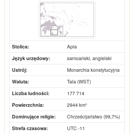
Stolica:
Apia
Język urzędowy:
samoański, angielski
Ustrój:
Monarchia konstytucyjna
Waluta:
Tala (WST)
Liczba ludności:
177 714
Powierzchnia:
2944 km²
Dominujące religie:
Chrześcijaństwo (99,7%)
Strefa czasowa:
UTC -11