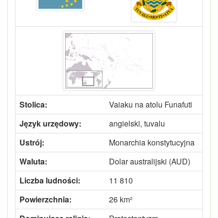
Stolica:
Vaiaku na atolu Funafuti
Język urzędowy:
angielski, tuvalu
Ustrój:
Monarchia konstytucyjna
Waluta:
Dolar australijski (AUD)
Liczba ludności:
11 810
Powierzchnia:
26 km²