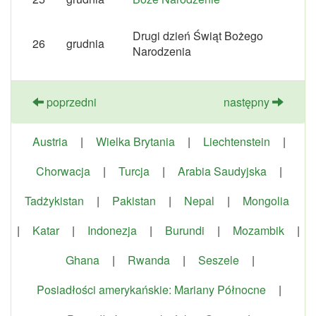
Drugi dzień Świąt Bożego
26
grudnia
Narodzenia
poprzedni
następny
Austria
|
Wielka Brytania
|
Liechtenstein
|
Chorwacja
|
Turcja
|
Arabia Saudyjska
|
Tadżykistan
|
Pakistan
|
Nepal
|
Mongolia
|
Katar
|
Indonezja
|
Burundi
|
Mozambik
|
Ghana
|
Rwanda
|
Seszele
|
Posiadłości amerykańskie: Mariany Północne
|