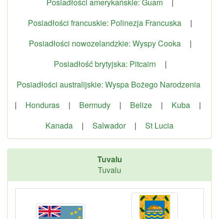
Posiadłości amerykańskie: Guam
|
Posiadłości francuskie: Polinezja Francuska
|
Posiadłości nowozelandzkie: Wyspy Cooka
|
Posiadłość brytyjska: Pitcairn
|
Posiadłości australijskie: Wyspa Bożego Narodzenia
|
Honduras
|
Bermudy
|
Belize
|
Kuba
|
Kanada
|
Salwador
|
St Lucia
Tuvalu
Tuvalu