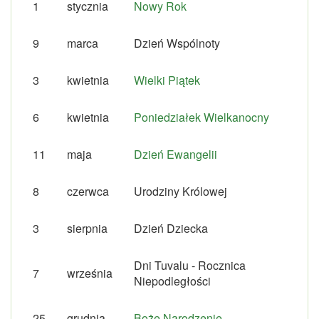
1
stycznia
Nowy Rok
9
marca
Dzień Wspólnoty
3
kwietnia
Wielki Piątek
6
kwietnia
Poniedziałek Wielkanocny
11
maja
Dzień Ewangelii
8
czerwca
Urodziny Królowej
3
sierpnia
Dzień Dziecka
Dni Tuvalu - Rocznica
7
września
Niepodległości
25
grudnia
Boże Narodzenie