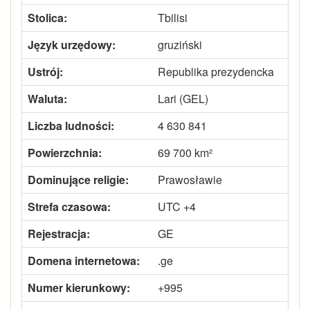
Stolica:
Tbilisi
Język urzędowy:
gruziński
Ustrój:
Republika prezydencka
Waluta:
Lari (GEL)
Liczba ludności:
4 630 841
Powierzchnia:
69 700 km²
Dominujące religie:
Prawosławie
Strefa czasowa:
UTC +4
Rejestracja:
GE
Domena internetowa:
.ge
Numer kierunkowy:
+995