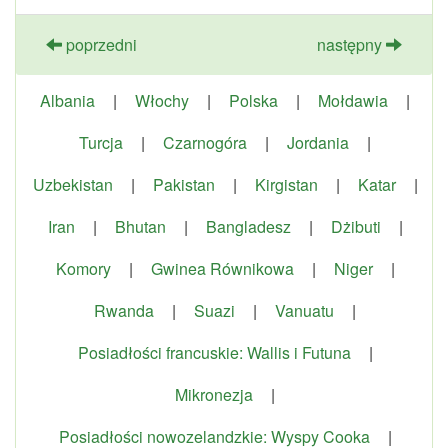
poprzedni
następny
Albania
|
Włochy
|
Polska
|
Mołdawia
|
Turcja
|
Czarnogóra
|
Jordania
|
Uzbekistan
|
Pakistan
|
Kirgistan
|
Katar
|
Iran
|
Bhutan
|
Bangladesz
|
Dżibuti
|
Komory
|
Gwinea Równikowa
|
Niger
|
Rwanda
|
Suazi
|
Vanuatu
|
Posiadłości francuskie: Wallis i Futuna
|
Mikronezja
|
Posiadłości nowozelandzkie: Wyspy Cooka
|