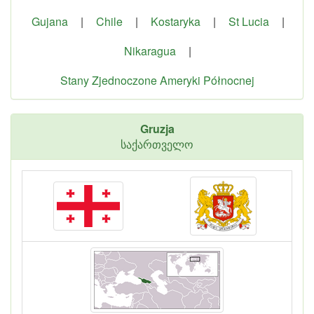
Gujana
|
Chile
|
Kostaryka
|
St Lucia
|
Nikaragua
|
Stany Zjednoczone Ameryki Północnej
Gruzja
საქართველო