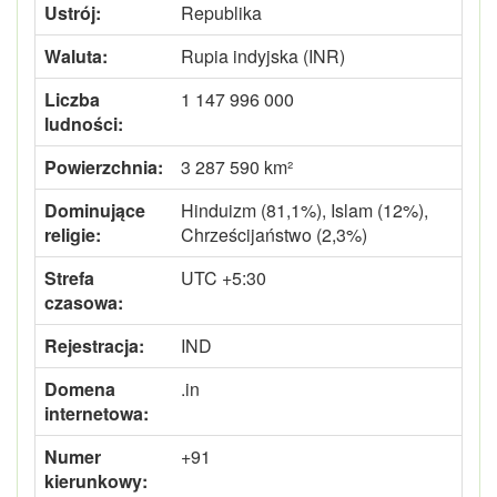
Ustrój:
Republika
Waluta:
Rupia indyjska (INR)
Liczba
1 147 996 000
ludności:
Powierzchnia:
3 287 590 km²
Dominujące
Hinduizm (81,1%), Islam (12%),
religie:
Chrześcijaństwo (2,3%)
Strefa
UTC +5:30
czasowa:
Rejestracja:
IND
Domena
.in
internetowa:
Numer
+91
kierunkowy: