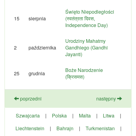
Święto Niepodległości
15
sierpnia
(स्वतंत्रता दिवस,
Independence Day)
Urodziny Mahatmy
2
października
Gandhiego (Gandhi
Jayanti)
Boże Narodzenie
25
grudnia
(क्रिसमस)
poprzedni
następny
Szwajcaria
|
Polska
|
Malta
|
Litwa
|
Liechtenstein
|
Bahrajn
|
Turkmenistan
|