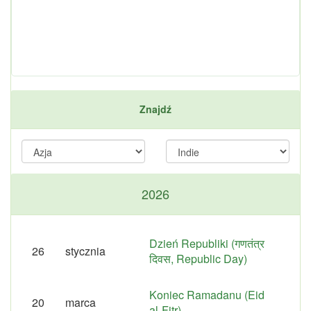
Znajdź
2026
Dzień Republiki (गणतंत्र
26
stycznia
दिवस, Republic Day)
Koniec Ramadanu (Eid
20
marca
al-Fitr)