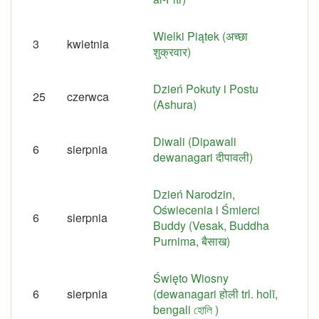
Wielki Piątek (अच्छा
3
kwietnia
शुक्रवार)
Dzień Pokuty i Postu
25
czerwca
(Ashura)
Diwali (Dipawali
6
sierpnia
dewanagari दीपावली)
Dzień Narodzin,
Oświecenia i Śmierci
6
sierpnia
Buddy (Vesak, Buddha
Purnima, बैसाख)
Święto Wiosny
6
sierpnia
(dewanagari होली trl. holī,
bengali হোলি )