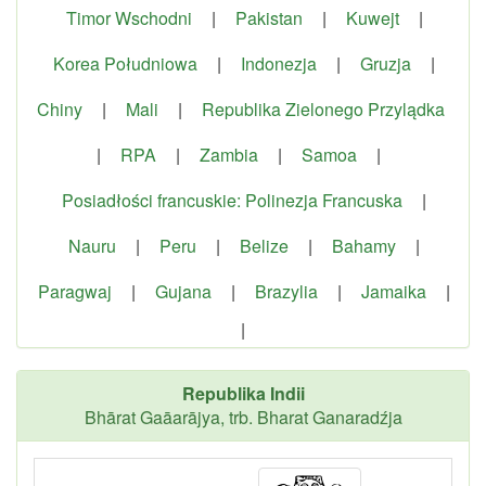
Timor Wschodni
|
Pakistan
|
Kuwejt
|
Korea Południowa
|
Indonezja
|
Gruzja
|
Chiny
|
Mali
|
Republika Zielonego Przylądka
|
RPA
|
Zambia
|
Samoa
|
Posiadłości francuskie: Polinezja Francuska
|
Nauru
|
Peru
|
Belize
|
Bahamy
|
Paragwaj
|
Gujana
|
Brazylia
|
Jamaika
|
|
Republika Indii
Bhārat Gaāarājya, trb. Bharat Ganaradźja