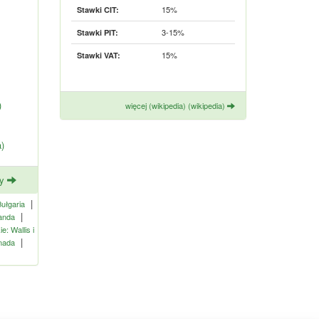
15%
Stawki CIT:
3-15%
Stawki PIT:
15%
Stawki VAT:
)
więcej (wikipedia) (wikipedia)
-Isra)
ny
|
ułgaria
|
anda
e: Wallis i
|
nada