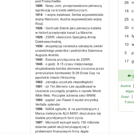
pod Froeschwiller.
26
m
- Nowy Jork: przeprowadzono pierwszą
1890
egzekucję na krześle elektrycznym.
16
c
- I wojna światowa: Serbia wypowiedziała
1914
25
c
wojnę Niemcom; Austria wypowiedziała wojnę
Rosji.
30
c
- Gertrude Ederle jako pierwsza kobieta
1926
w historii przepłynęła kanał La Manche.
14
l
- ZSRR: utworzono Specjalną Armię
1929
Dalekowschodnią.
10
w
- ekspedycja norweska odnalazła zwłoki
1930
szwedzkiego polarnika i podróżnika Salomona
3
p
Augusta Andrée.
- Estonia przyłączona do ZSRR.
1940
17
g
- o godz. 8.15 czasu miejscowego
1945
eksplodowała bomba atomowa zrzucona przez
amerykański bombowiec B-29 Enola Gay na
p
japońskie miasto Hiroszimę.
- Jamajka uzyskała niepodległość.
1962
Austria
- sir Tim Berners-Lee opublikował w
1991
Usenecie szczegóły projektu o nazwie World
Afgan
Wide Web. Początek istnienia sieci WWW.
Suazi
- papież Jan Paweł II wydał encyklikę
1993
Futun
Veritatis splendor.
- NASA ogłosiło, iż na pochodzącym z
1996
Marsa meteorycie ALH 84001 doszukano się
śladów prymitywnych form życia.
- Microsoft wykupił warty 150 milionów
1997
dolarów pakiet akcji borykającej się z
problemami finansowymi firmy Apple