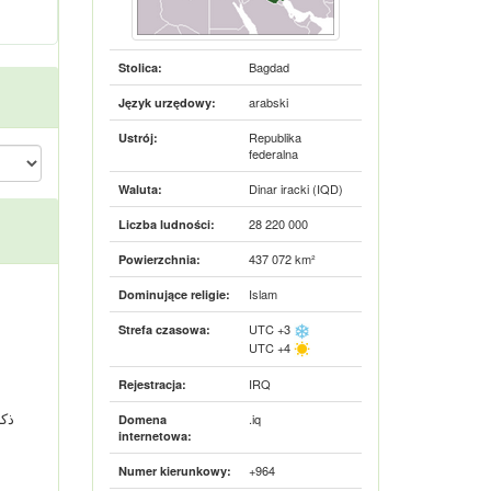
Bagdad
Stolica:
arabski
Język urzędowy:
Republika
Ustrój:
federalna
Dinar iracki (IQD)
Waluta:
28 220 000
Liczba ludności:
437 072 km²
Powierzchnia:
Islam
Dominujące religie:
UTC +3
Strefa czasowa:
UTC +4
IRQ
Rejestracja:
.iq
Domena
internetowa:
+964
Numer kierunkowy: