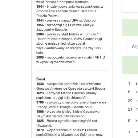
walki Pierwsza Kompania Kadrowa.
- 6. dzień powstania warszawskiego: w
1944
Śródmieściu zaczęła działać Harcerska
Poczta Polowa.
- pierwszy napad UPA na Baligród.
1944
- rozpoczął się I Festiwal Muzyki
1956
Jazzowej w Sopocie.
- pierwszy start Polaka w Formule 1 -
2006
Robert Kubica z zespołu BMW Sauber zajął
siódme miejsce, jednakże został
zdyskwalifikowany ze względu na zbyt lekki
bolid.
- rozpoczęto nadawanie kanału TVP HD
2008
w wysokiej rozdzielczości.
Świat:
1
s
- hiszpański podróżnik i konkwistador
1538
Gonzalo Jiménez de Quesada założył Bogotę.
6
s
- kardynał Maffeo Barberini obrany
1623
papieżem; przyjął imię Urbana VIII.
20
m
- zakończyło się powstanie chłopskie we
1789
Francji (Wielka Trwoga, Grande peur).
21
m
- przestało istnieć Święte Cesarstwo
1806
Rzymskie Narodu Niemieckiego.
9
k
- Boliwia ogłosiła niepodległość (od
1825
Hiszpanii).
- wojna francusko-pruska: Francuzi
1870
1
m
ponieśli klęski w bitwach pod Spicheren oraz