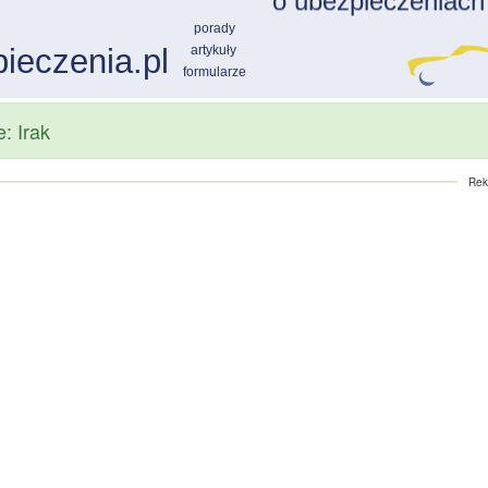
: Irak
Rek