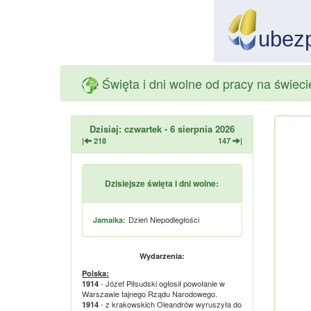
Święta i dni wolne od pracy na świecie
Dzisiaj: czwartek - 6 sierpnia 2026
|
218
147
|
Dzisiejsze święta i dni wolne:
Dzień Niepodległości
Jamaika:
Wydarzenia:
Polska:
- Józef Piłsudski ogłosił powołanie w
1914
Warszawie tajnego Rządu Narodowego.
- z krakowskich Oleandrów wyruszyła do
1914