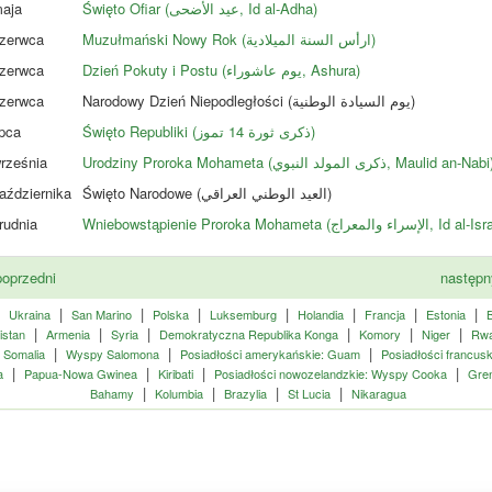
aja
Święto Ofiar (عيد الأضحى‎, Id al-Adha)
zerwca
Muzułmański Nowy Rok (ارأس السنة الميلادية)
zerwca
Dzień Pokuty i Postu (يوم عاشوراء, Ashura)
zerwca
Narodowy Dzień Niepodległości (يوم السيادة الوطنية)
ipca
Święto Republiki (ذكرى ثورة 14 تموز)
rześnia
Urodziny Proroka Mohameta (ذكرى المولد النبوي, Maulid an-Nabi
aździernika
Święto Narodowe (العيد الوطني العراقي)
rudnia
Wniebowstąpienie Proroka Mohameta (الإسراء والمعراج, Id al
oprzedni
następ
|
|
|
|
|
|
|
|
Ukraina
San Marino
Polska
Luksemburg
Holandia
Francja
Estonia
B
|
|
|
|
|
|
istan
Armenia
Syria
Demokratyczna Republika Konga
Komory
Niger
Rw
|
|
|
|
Somalia
Wyspy Salomona
Posiadłości amerykańskie: Guam
Posiadłości francuski
|
|
|
|
a
Papua-Nowa Gwinea
Kiribati
Posiadłości nowozelandzkie: Wyspy Cooka
Gre
|
|
|
|
Bahamy
Kolumbia
Brazylia
St Lucia
Nikaragua