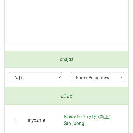
Znajdź
2026
Nowy Rok (신정(新正),
1
stycznia
Sin-jeong)