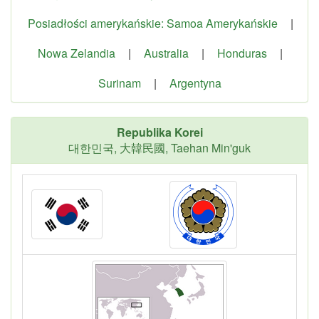
Posiadłości amerykańskie: Samoa Amerykańskie
|
Nowa Zelandia
|
Australia
|
Honduras
|
Surinam
|
Argentyna
Republika Korei
대한민국, 大韓民國, Taehan Min'guk