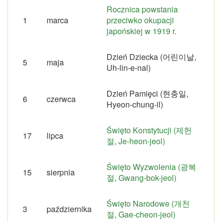
Rocznica powstania
1
marca
przeciwko okupacji
japońskiej w 1919 r.
Dzień Dziecka (어린이날,
5
maja
Uh-lin-e-nal)
Dzień Pamięci (현충일,
6
czerwca
Hyeon-chung-il)
Święto Konstytucji (제헌
17
lipca
절, Je-heon-jeol)
Święto Wyzwolenia (광복
15
sierpnia
절, Gwang-bok-jeol)
Święto Narodowe (개천
3
października
절, Gae-cheon-jeol)