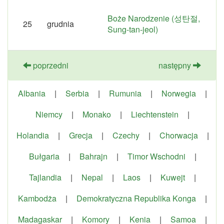
Boże Narodzenie (성탄절,
25
grudnia
Sung-tan-jeol)
poprzedni
następny
Albania
|
Serbia
|
Rumunia
|
Norwegia
|
Niemcy
|
Monako
|
Liechtenstein
|
Holandia
|
Grecja
|
Czechy
|
Chorwacja
|
Bułgaria
|
Bahrajn
|
Timor Wschodni
|
Tajlandia
|
Nepal
|
Laos
|
Kuwejt
|
Kambodża
|
Demokratyczna Republika Konga
|
Madagaskar
|
Komory
|
Kenia
|
Samoa
|