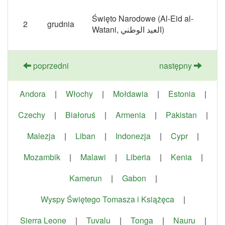
Święto Narodowe (Al-Eid al-
2
grudnia
Watani, العيد الوطني)
poprzedni
następny
Andora
|
Włochy
|
Mołdawia
|
Estonia
|
Czechy
|
Białoruś
|
Armenia
|
Pakistan
|
Malezja
|
Liban
|
Indonezja
|
Cypr
|
Mozambik
|
Malawi
|
Liberia
|
Kenia
|
Kamerun
|
Gabon
|
Wyspy Świętego Tomasza i Książęca
|
Sierra Leone
|
Tuvalu
|
Tonga
|
Nauru
|