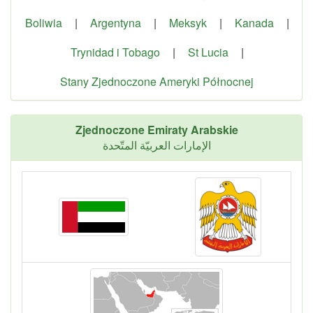
Boliwia
|
Argentyna
|
Meksyk
|
Kanada
|
Trynidad i Tobago
|
St Lucia
|
Stany Zjednoczone Ameryki Północnej
Zjednoczone Emiraty Arabskie
الإمارات العربيّة المتّحدة