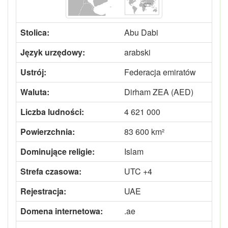
Stolica:
Abu Dabi
Język urzędowy:
arabski
Ustrój:
Federacja emiratów
Waluta:
Dirham ZEA (AED)
Liczba ludności:
4 621 000
Powierzchnia:
83 600 km²
Dominujące religie:
Islam
Strefa czasowa:
UTC +4
Rejestracja:
UAE
Domena internetowa:
.ae