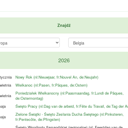
Znajdź
2026
tycznia
Nowy Rok (nl:Nieuwjaar, fr:Nouvel An, de:Neujahr)
wietnia
Wielkanoc (nl:Pasen, fr:Pâques, de:Ostern)
Poniedziałek Wielkanocny (nl:Paasmaandag, fr:Lundi de Pâques,
wietnia
de:Ostermontag)
aja
Święto Pracy (nl:Dag van de arbeid, fr:Fête du Travail, de:Tag der Ar
Zielone Świątki - Święto Zesłania Ducha Świętego (nl:Pinksteren,
aja
fr:Pentecôte, de:Pfingsten)
Święto Wspólnoty flamandzkiej (regionalne) (nl: Feestdag van de