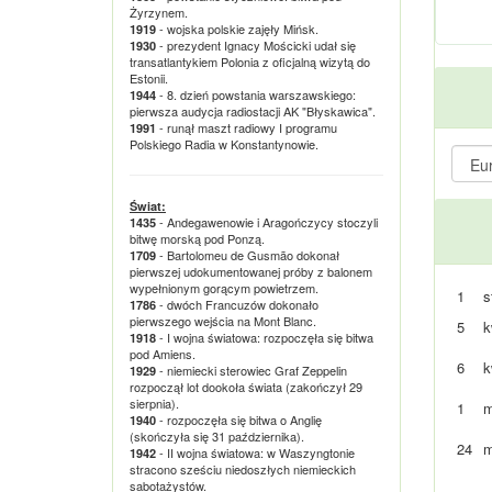
Żyrzynem.
- wojska polskie zajęły Mińsk.
1919
- prezydent Ignacy Mościcki udał się
1930
transatlantykiem Polonia z oficjalną wizytą do
Estonii.
- 8. dzień powstania warszawskiego:
1944
pierwsza audycja radiostacji AK "Błyskawica".
- runął maszt radiowy I programu
1991
Polskiego Radia w Konstantynowie.
Świat:
- Andegawenowie i Aragończycy stoczyli
1435
bitwę morską pod Ponzą.
- Bartolomeu de Gusmão dokonał
1709
pierwszej udokumentowanej próby z balonem
wypełnionym gorącym powietrzem.
1
s
- dwóch Francuzów dokonało
1786
pierwszego wejścia na Mont Blanc.
5
k
- I wojna światowa: rozpoczęła się bitwa
1918
pod Amiens.
6
k
- niemiecki sterowiec Graf Zeppelin
1929
rozpoczął lot dookoła świata (zakończył 29
sierpnia).
1
m
- rozpoczęła się bitwa o Anglię
1940
(skończyła się 31 października).
24
m
- II wojna światowa: w Waszyngtonie
1942
stracono sześciu niedoszłych niemieckich
sabotażystów.