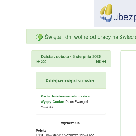
Święta i dni wolne od pracy na świeci
Dzisiaj: sobota - 8 sierpnia 2026
|
220
145
|
Dzisiejsze święta i dni wolne:
Posiadłości-nowozelandzkie:-
Dzień Ewangelii -
Wyspy-Cooka:
Manihiki
Wydarzenia:
Polska:
- powstanie styczniowe: bitwa pod
1863