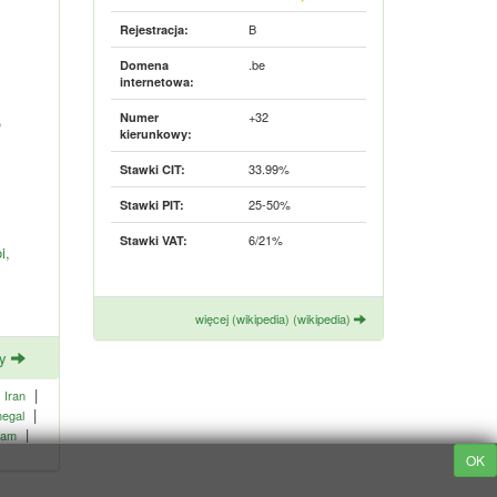
B
Rejestracja:
.be
Domena
internetowa:
+32
,
Numer
kierunkowy:
33.99%
Stawki CIT:
25-50%
Stawki PIT:
6/21%
Stawki VAT:
i,
więcej (wikipedia) (wikipedia)
ny
|
|
Iran
|
egal
|
uam
OK