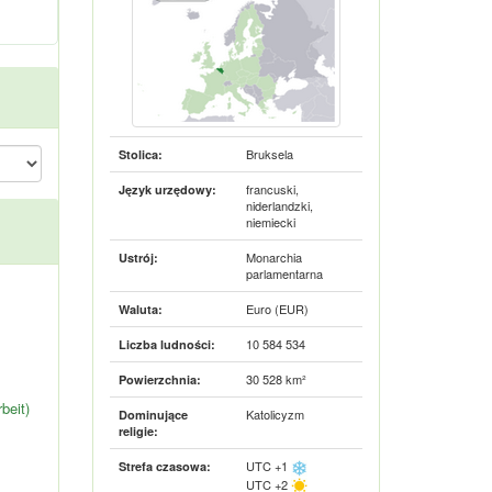
Bruksela
Stolica:
francuski,
Język urzędowy:
niderlandzki,
niemiecki
Monarchia
Ustrój:
parlamentarna
Euro (EUR)
Waluta:
10 584 534
Liczba ludności:
30 528 km²
Powierzchnia:
beit)
Katolicyzm
Dominujące
religie:
UTC +1
Strefa czasowa:
UTC +2