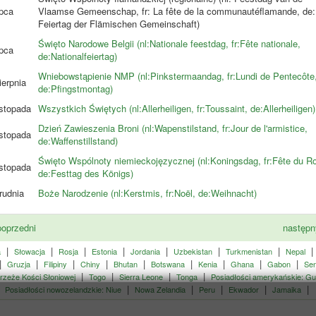
ipca
Vlaamse Gemeenschap, fr: La fête de la communautéflamande, de:
Feiertag der Flämischen Gemeinschaft)
Święto Narodowe Belgii (nl:Nationale feestdag, fr:Fête nationale,
ipca
de:Nationalfeiertag)
Wniebowstąpienie NMP (nl:Pinkstermaandag, fr:Lundi de Pentecôte
ierpnia
de:Pfingstmontag)
istopada
Wszystkich Świętych (nl:Allerheiligen, fr:Toussaint, de:Allerheiligen)
Dzień Zawieszenia Broni (nl:Wapenstilstand, fr:Jour de l'armistice,
istopada
de:Waffenstillstand)
Święto Wspólnoty niemieckojęzycznej (nl:Koningsdag, fr:Fête du Ro
istopada
de:Festtag des Königs)
rudnia
Boże Narodzenie (nl:Kerstmis, fr:Noël, de:Weihnacht)
oprzedni
następ
|
|
|
|
|
|
|
a
Słowacja
Rosja
Estonia
Jordania
Uzbekistan
Turkmenistan
Nepal
|
|
|
|
|
|
|
|
|
Gruzja
Filipiny
Chiny
Bhutan
Botswana
Kenia
Ghana
Gabon
Sen
|
|
|
|
zeże Kości Słoniowej
Togo
Sierra Leone
Tonga
Posiadłości amerykańskie: G
|
|
|
|
|
Posiadłości nowozelandzkie: Niue
Nowa Zelandia
Peru
Ekwador
Jamaika