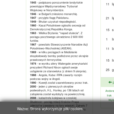
- podpisano porozumienie londyńskie
1945
11
l
powołujące Międzynarodowy Trybunał
Wojskowy w Norymberdze.
- w Bułgarii zniesiono monarchię.
1946
- przyjęto flagę Pakistanu.
21
l
1947
- Bhutan uzyskał niepodległość.
1949
- Kasai Południowe ogłosiło secesję od
1960
Demokratycznej Republika Konga.
15
s
- Wielka Brytania: "napad stulecia". Z
1963
pociągu pocztowego ukradziono 2 600 000
1
l
funtów.
- powstało Stowarzyszenie Narodów Azji
1967
Południowo-Wschodniej (ASEAN).
11
l
- w kilku pociągach w Mediolanie
1969
eksplodowały bomby podłożone przez skrajnie
prawicowych terrorystów.
15
l
- w wyniku afery Watergate amerykański
1974
prezydent Richard Nixon ogłosił swoje
25
g
ustąpienie ze stanowiska (z dniem 9 sierpnia).
- Angola, Kuba i RPA zawarły rozejm
1988
podczas wojny w Angoli.
p
- Kuwejt został zaanektowany przez Irak.
1990
- jeden z pierwszych okrętów
2000
podwodnych, H.L. Hunley, po 136 latach od
Andor
zatopienia został wydobyty na powierzchnię.
Irak
- katastrofa kolejowa w czeskiej
2008
Wybr
Studence - pociąg relacji Kraków-Praga
uderzył w zawalony na tory wiadukt. Zginęło 7
Ważne: Strona wykorzystuje pliki cookies.
osób, a 67 zostało rannych, w tym 13 ciężko.