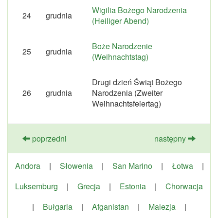
Wigilia Bożego Narodzenia
24
grudnia
(Heiliger Abend)
Boże Narodzenie
25
grudnia
(Weihnachtstag)
Drugi dzień Świąt Bożego
26
grudnia
Narodzenia (Zweiter
Weihnachtsfeiertag)
poprzedni
następny
Andora
|
Słowenia
|
San Marino
|
Łotwa
|
Luksemburg
|
Grecja
|
Estonia
|
Chorwacja
|
Bułgaria
|
Afganistan
|
Malezja
|