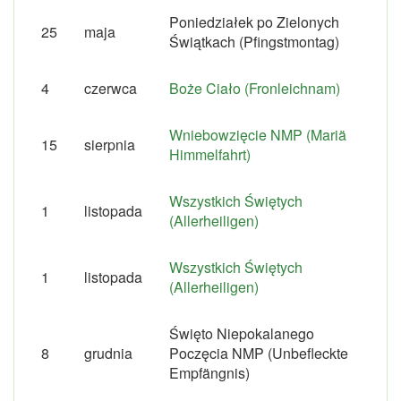
Poniedziałek po Zielonych
25
maja
Świątkach (Pfingstmontag)
4
czerwca
Boże Ciało (Fronleichnam)
Wniebowzięcie NMP (Mariä
15
sierpnia
Himmelfahrt)
Wszystkich Świętych
1
listopada
(Allerheiligen)
Wszystkich Świętych
1
listopada
(Allerheiligen)
Święto Niepokalanego
8
grudnia
Poczęcia NMP (Unbefleckte
Empfängnis)