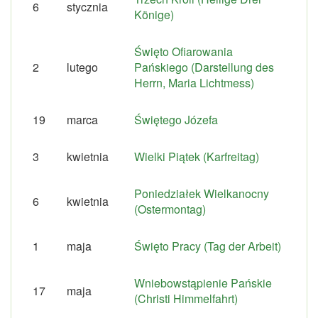
6
stycznia
Könige)
Święto Ofiarowania
2
lutego
Pańskiego (Darstellung des
Herrn, Maria Lichtmess)
19
marca
Świętego Józefa
3
kwietnia
Wielki Piątek (Karfreitag)
Poniedziałek Wielkanocny
6
kwietnia
(Ostermontag)
1
maja
Święto Pracy (Tag der Arbeit)
Wniebowstąpienie Pańskie
17
maja
(Christi Himmelfahrt)