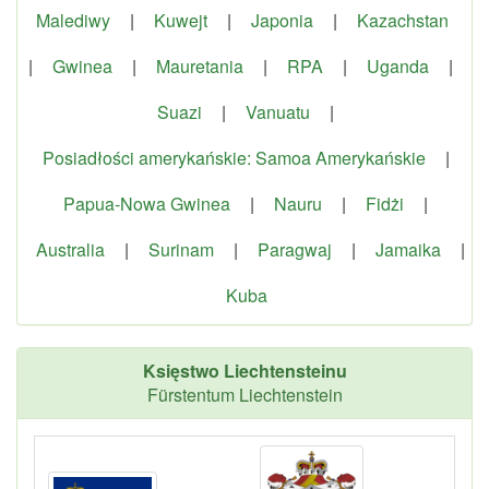
Malediwy
|
Kuwejt
|
Japonia
|
Kazachstan
|
Gwinea
|
Mauretania
|
RPA
|
Uganda
|
Suazi
|
Vanuatu
|
Posiadłości amerykańskie: Samoa Amerykańskie
|
Papua-Nowa Gwinea
|
Nauru
|
Fidżi
|
Australia
|
Surinam
|
Paragwaj
|
Jamaika
|
Kuba
Księstwo Liechtensteinu
Fürstentum Liechtenstein