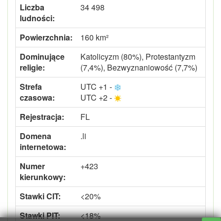
Liczba
34 498
ludności:
Powierzchnia:
160 km²
Dominujące
Katolicyzm (80%), Protestantyzm
religie:
(7,4%), Bezwyznaniowość (7,7%)
Strefa
UTC +1 -
czasowa:
UTC +2 -
Rejestracja:
FL
Domena
.li
internetowa:
Numer
+423
kierunkowy:
Stawki CIT:
<20%
Stawki PIT:
<18%