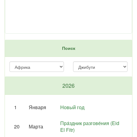
Поиск
2026
1
Января
Новый год
Пра́здник разгове́ния (Eid
20
Марта
El Fitr)