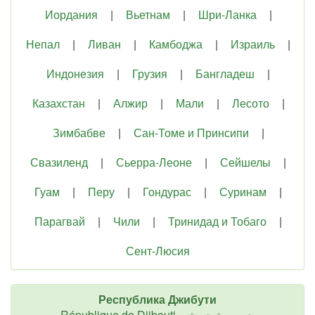
Иордания
|
Вьетнам
|
Шри-Ланка
|
Непал
|
Ливан
|
Камбоджа
|
Израиль
|
Индонезия
|
Грузия
|
Бангладеш
|
Казахстан
|
Алжир
|
Мали
|
Лесото
|
Зимбабве
|
Сан-Томе и Принсипи
|
Свазиленд
|
Сьерра-Леоне
|
Сейшелы
|
Гуам
|
Перу
|
Гондурас
|
Суринам
|
Парагвай
|
Чили
|
Тринидад и Тобаго
|
Сент-Люсия
Республика Джибути
République de Djibouti, جمهورية جيبوتي