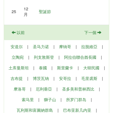
12
25
聖誕節
月
以前
下一個
安道尔
|
圣马力诺
|
摩纳哥
|
拉脫維亞
|
立陶宛
|
列支敦斯登
|
阿拉伯聯合酋長國
|
土库曼斯坦
|
泰國
|
斯里蘭卡
|
大韓民國
|
吉布提
|
博茨瓦纳
|
安哥拉
|
毛里裘斯
|
摩洛哥
|
厄利垂亞
|
圣多美和普林西比
|
索马里
|
獅子山
|
所罗门群岛
|
瓦利斯和富圖納群島
|
巴布亚新几内亚
|