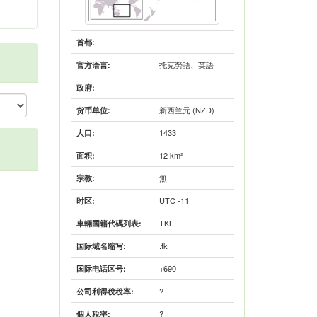
首都:
托克勞語、英語
官方语言:
政府:
新西兰元 (NZD)
货币单位:
1433
人口:
12 km²
面积:
無
宗教:
UTC -11
时区:
TKL
車輛國籍代碼列表:
.tk
国际域名缩写:
+690
国际电话区号:
?
公司利得稅稅率:
?
個人稅率: