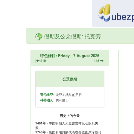
假期及公众假期: 托克劳
特色條目: Friday - 7 August 2026
|
219
146
|
公眾假期
波亚加战斗的节日
哥伦比亚:
共和國日
科特迪瓦:
歷史上的今天
- 中国明朝大太监曹吉祥发动叛乱失
1461年
败。
- 俄国和瑞典的代表在芬兰图尔库签订
1743年