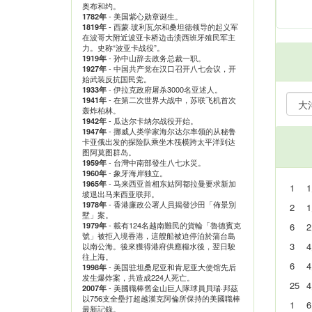
奥布和约。
- 美国紫心勋章诞生。
1782年
- 西蒙·玻利瓦尔和桑坦德领导的起义军
1819年
在波哥大附近波亚卡桥边击溃西班牙殖民军主
力。史称“波亚卡战役”。
- 孙中山辞去政务总裁一职。
1919年
- 中国共产党在汉口召开八七会议，开
1927年
始武装反抗国民党。
- 伊拉克政府屠杀3000名亚述人。
1933年
- 在第二次世界大战中，苏联飞机首次
1941年
轰炸柏林。
- 瓜达尔卡纳尔战役开始。
1942年
- 挪威人类学家海尔达尔率领的从秘鲁
1947年
卡亚俄出发的探险队乘坐木筏横跨太平洋到达
图阿莫图群岛。
- 台灣中南部發生八七水災。
1959年
- 象牙海岸独立。
1960年
- 马来西亚首相东姑阿都拉曼要求新加
1965年
1
坡退出马来西亚联邦。
- 香港廉政公署人員揭發沙田「佈景別
1978年
2
墅」案。
- 載有124名越南難民的貨輪「魯德賓克
1979年
6
號」被拒入境香港，這艘船被迫停泊於蒲台島
3
以南公海。後來獲得港府供應糧水後，翌日駛
往上海。
6
- 美国驻坦桑尼亚和肯尼亚大使馆先后
1998年
发生爆炸案，共造成224人死亡。
25
- 美國職棒舊金山巨人隊球員貝瑞·邦茲
2007年
以756支全壘打超越漢克阿倫所保持的美國職棒
1
最新記錄。