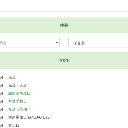
搜尋
2026
1月
元旦
1月
元旦一天后
2月
紐西蘭國慶日
4月
基督受難日
4月
复活节星期一
4月
澳新军团日 (ANZAC Day)
6月
女王日