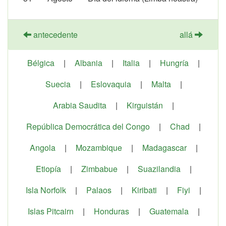
antecedente
allá
Bélgica
|
Albania
|
Italia
|
Hungría
|
Suecia
|
Eslovaquia
|
Malta
|
Arabia Saudita
|
Kirguistán
|
República Democrática del Congo
|
Chad
|
Angola
|
Mozambique
|
Madagascar
|
Etiopía
|
Zimbabue
|
Suazilandia
|
Isla Norfolk
|
Palaos
|
Kiribati
|
Fiyi
|
Islas Pitcairn
|
Honduras
|
Guatemala
|