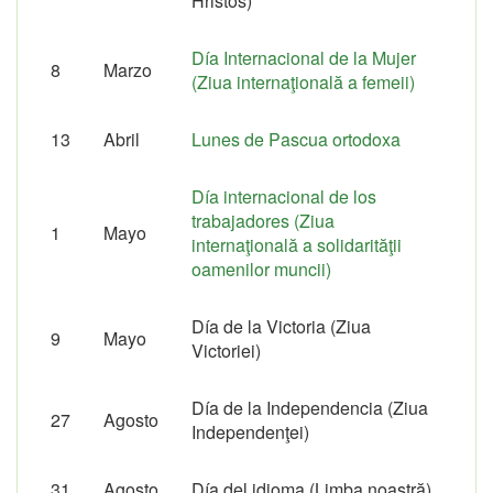
Hristos)
Día Internacional de la Mujer
8
Marzo
(Ziua internaţională a femeii)
13
Abril
Lunes de Pascua ortodoxa
Día internacional de los
trabajadores (Ziua
1
Mayo
internaţională a solidarităţii
oamenilor muncii)
Día de la Victoria (Ziua
9
Mayo
Victoriei)
Día de la Independencia (Ziua
27
Agosto
Independenţei)
31
Agosto
Día del idioma (Limba noastră)