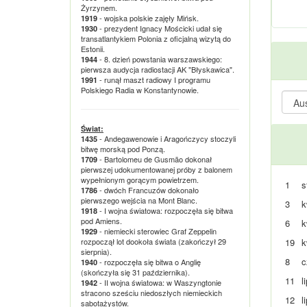
Żyrzynem.
- wojska polskie zajęły Mińsk.
1919
- prezydent Ignacy Mościcki udał się
1930
transatlantykiem Polonia z oficjalną wizytą do
Estonii.
- 8. dzień powstania warszawskiego:
1944
pierwsza audycja radiostacji AK "Błyskawica".
- runął maszt radiowy I programu
1991
Polskiego Radia w Konstantynowie.
Świat:
- Andegawenowie i Aragończycy stoczyli
1435
bitwę morską pod Ponzą.
- Bartolomeu de Gusmão dokonał
1709
pierwszej udokumentowanej próby z balonem
wypełnionym gorącym powietrzem.
1
s
- dwóch Francuzów dokonało
1786
pierwszego wejścia na Mont Blanc.
3
k
- I wojna światowa: rozpoczęła się bitwa
1918
pod Amiens.
6
k
- niemiecki sterowiec Graf Zeppelin
1929
rozpoczął lot dookoła świata (zakończył 29
19
k
sierpnia).
8
c
- rozpoczęła się bitwa o Anglię
1940
(skończyła się 31 października).
11
l
- II wojna światowa: w Waszyngtonie
1942
stracono sześciu niedoszłych niemieckich
12
l
sabotażystów.