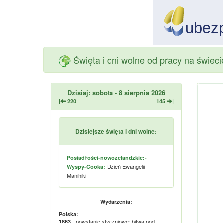
Święta i dni wolne od pracy na świecie
Dzisiaj: sobota - 8 sierpnia 2026
|
220
145
|
Dzisiejsze święta i dni wolne:
Posiadłości-nowozelandzkie:-
Dzień Ewangelii -
Wyspy-Cooka:
Manihiki
Wydarzenia:
Polska:
- powstanie styczniowe: bitwa pod
1863