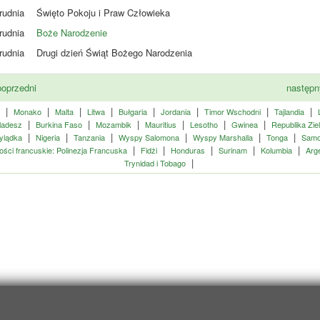
rudnia
Święto Pokoju i Praw Człowieka
rudnia
Boże Narodzenie
rudnia
Drugi dzień Świąt Bożego Narodzenia
oprzedni
następ
|
|
|
|
|
|
|
|
Monako
Malta
Litwa
Bułgaria
Jordania
Timor Wschodni
Tajlandia
|
|
|
|
|
|
ladesz
Burkina Faso
Mozambik
Mauritius
Lesotho
Gwinea
Republika Zie
|
|
|
|
|
|
ylądka
Nigeria
Tanzania
Wyspy Salomona
Wyspy Marshalla
Tonga
Sam
|
|
|
|
|
ości francuskie: Polinezja Francuska
Fidżi
Honduras
Surinam
Kolumbia
Arg
|
Trynidad i Tobago