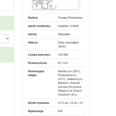
Tarawa Południowa
Stolica:
angielski, kiribati
Język urzędowy:
Republika
Ustrój:
Dolar australijski
Waluta:
(AUD)
103 092
Liczba ludności:
811 km²
Powierzchnia:
Katolicyzm (53%),
Dominujące
Protestantyzm
religie:
(41%), Adwentyzm,
Bahaizm, Kościół
Jezusa Chrystusa
Świętych w Dniach
Ostatnich (6%)
UTC od +12 do +14
Strefa czasowa:
KIR
Rejestracja: