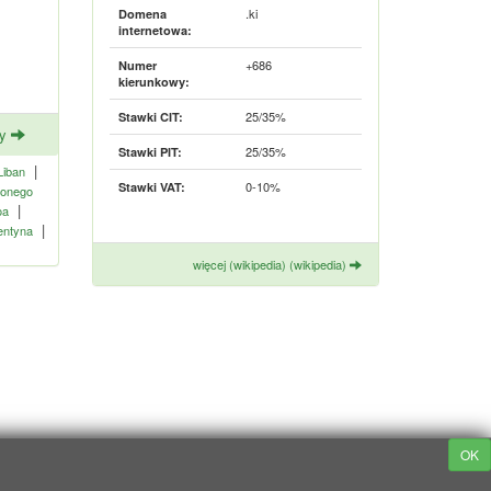
.ki
Domena
internetowa:
+686
Numer
kierunkowy:
25/35%
Stawki CIT:
ny
25/35%
Stawki PIT:
|
Liban
0-10%
Stawki VAT:
lonego
|
oa
|
entyna
więcej (wikipedia) (wikipedia)
OK