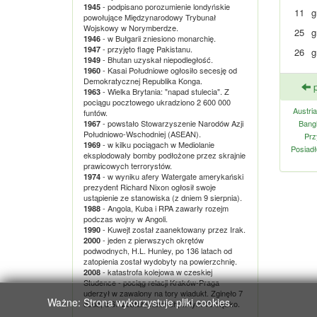
- podpisano porozumienie londyńskie
1945
11
g
powołujące Międzynarodowy Trybunał
Wojskowy w Norymberdze.
25
g
- w Bułgarii zniesiono monarchię.
1946
- przyjęto flagę Pakistanu.
1947
26
g
- Bhutan uzyskał niepodległość.
1949
- Kasai Południowe ogłosiło secesję od
1960
Demokratycznej Republika Konga.
p
- Wielka Brytania: "napad stulecia". Z
1963
pociągu pocztowego ukradziono 2 600 000
Austria
funtów.
- powstało Stowarzyszenie Narodów Azji
Bang
1967
Południowo-Wschodniej (ASEAN).
Prz
- w kilku pociągach w Mediolanie
1969
Posiadł
eksplodowały bomby podłożone przez skrajnie
prawicowych terrorystów.
- w wyniku afery Watergate amerykański
1974
prezydent Richard Nixon ogłosił swoje
ustąpienie ze stanowiska (z dniem 9 sierpnia).
- Angola, Kuba i RPA zawarły rozejm
1988
podczas wojny w Angoli.
- Kuwejt został zaanektowany przez Irak.
1990
- jeden z pierwszych okrętów
2000
podwodnych, H.L. Hunley, po 136 latach od
zatopienia został wydobyty na powierzchnię.
- katastrofa kolejowa w czeskiej
2008
Studence - pociąg relacji Kraków-Praga
uderzył w zawalony na tory wiadukt. Zginęło 7
Ważne: Strona wykorzystuje pliki cookies.
osób, a 67 zostało rannych, w tym 13 ciężko.