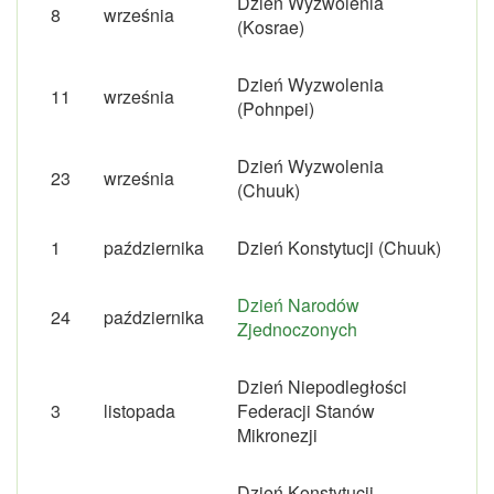
Dzień Wyzwolenia
8
września
(Kosrae)
Dzień Wyzwolenia
11
września
(Pohnpei)
Dzień Wyzwolenia
23
września
(Chuuk)
1
października
Dzień Konstytucji (Chuuk)
Dzień Narodów
24
października
Zjednoczonych
Dzień Niepodległości
3
listopada
Federacji Stanów
Mikronezji
Dzień Konstytucji