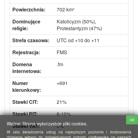
Powierzchnia:
702 km²
Dominujące
Katolicyzm (50%),
religie:
Protestantyzm (47%)
Strefa czasowa:
UTC od +10 do +11
Rejestracja:
FMS
Domena
.fm
internetowa:
Numer
+691
kierunkowy:
Stawki CIT:
21%
Stawki PIT:
6-10%
OK
Ważne: Strona wykorzystuje pliki cookies.
Stawki VAT:
5%
W celu świadczenia usług na najwyższym poziomie i dostosownia
działania witryny do indywidualnych potrzeb użytkownika na naszych