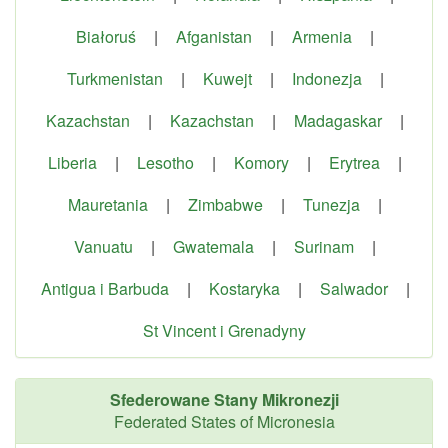
Białoruś
|
Afganistan
|
Armenia
|
Turkmenistan
|
Kuwejt
|
Indonezja
|
Kazachstan
|
Kazachstan
|
Madagaskar
|
Liberia
|
Lesotho
|
Komory
|
Erytrea
|
Mauretania
|
Zimbabwe
|
Tunezja
|
Vanuatu
|
Gwatemala
|
Surinam
|
Antigua i Barbuda
|
Kostaryka
|
Salwador
|
St Vincent i Grenadyny
Sfederowane Stany Mikronezji
Federated States of Micronesia