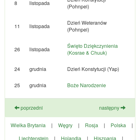
8
listopada
(Pohnpei)
Dzień Weteranów
11
listopada
(Pohnpei)
Święto Dziękczynienia
26
listopada
(Kosrae & Chuuk)
24
grudnia
Dzień Konstytucji (Yap)
25
grudnia
Boże Narodzenie
poprzedni
następny
Wielka Brytania
|
Węgry
|
Rosja
|
Polska
|
Liechtenstein
|
Holandia
|
Hiszpania
|