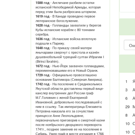
- Англичане разбили остатки
1588 год
испанской Непобедимой Армады, которая
перед этим была разбросана штормом.
- В Канаде проведено первое
1619 год
лютеранское богослужение.
- Голландцы захватили у берегов
1628 год
Кубы испанские корабли с 80 тоннами
серебра.
- Испанские войска вплотную
1636 год
подошли к Парижу.
- По приказу своей матери
1648 год
янычарами свергнут с престола и казнён
душевнобольной турецкий султан Ибрагим I
(Birinci İbrahim).
- Нью-Йорк захвачен голландцами,
1672 год
переименовавшими его в Новый Оранж.
- Официально провозглашено
1729 год
основание Балтимора (Северная Америка).
1
Я
- На поселение в Среднеколымск
1742 год
Якутской области доставлены первый вице-
3
А
канслер внутренних дел России граф
М.Г.Головкин с женой Екатериной
6
А
Ивановной, добровольно последовавшей с
29
М
ним в ссылку. Так императрица Елизавета
Петровна наказала его за сочувствие
8
А
принцессе Анне Леопольдовне,
первоначально приговорив к смертной казни
10
С
после ноябрьского дворцового переворота
1741г., позднее заменив ее на поселение в
10
О
Сибирь. Умер граф в месте изгнания в 1766