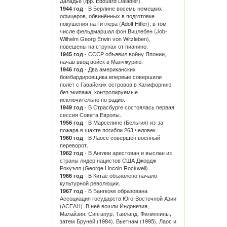
Даладье (фр. Édouard Daladier).
- В Берлине восемь немецких
1944 год
офицеров, обвинённых в подготовке
покушения на Гитлера (Adolf Hitler), в том
числе фельдмаршал фон Вицлебен (Job-
Wilhelm Georg Erwin von Witzleben),
повешены на струнах от пианино.
- СССР объявил войну Японии,
1945 год
начав ввод войск в Манчжурию.
- Два американских
1946 год
бомбардировщика впервые совершили
полёт с Гавайских островов в Калифорнию
без экипажа, контролируемые
исключительно по радио.
- В Страсбурге состоялась первая
1949 год
сессия Совета Европы.
- В Марселине (Бельгия) из-за
1956 год
пожара в шахте погибли 263 человек.
- В Лаосе совершён военный
1960 год
переворот.
- В Англии арестован и выслан из
1962 год
страны лидер нацистов США Джордж
Рокуэлл (George Lincoln Rockwell).
- В Китае объявлено начало
1966 год
культурной революции.
- В Бангкоке образована
1967 год
Ассоциация государств Юго-Восточной Азии
(АСЕАН). В неё вошли Индонезия,
Малайзия, Сингапур, Таиланд, Филиппины,
затем Бруней (1984), Вьетнам (1995), Лаос и