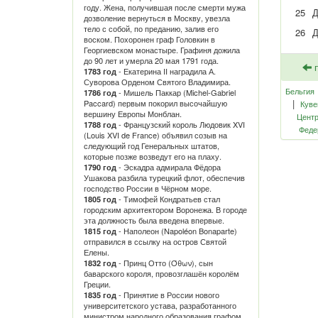
году. Жена, получившая после смерти мужа
25
Д
дозволение вернуться в Москву, увезла
тело с собой, по преданию, залив его
26
Д
воском. Похоронен граф Головкин в
Георгиевском монастыре. Графиня дожила
до 90 лет и умерла 20 мая 1791 года.
п
- Екатерина II наградила А.
1783 год
Суворова Орденом Святого Владимира.
Бельгия
- Мишель Паккар (Michel-Gabriel
1786 год
|
Paccard) первым покорил высочайшую
Куве
вершину Европы Монблан.
Центр
- Французский король Людовик XVI
1788 год
Феде
(Louis XVI de France) объявил созыв на
следующий год Генеральных штатов,
которые позже возведут его на плаху.
- Эскадра адмирала Фёдора
1790 год
Ушакова разбила турецкий флот, обеспечив
господство России в Чёрном море.
- Тимофей Кондратьев стал
1805 год
городским архитектором Воронежа. В городе
эта должность была введена впервые.
- Наполеон (Napoléon Bonaparte)
1815 год
отправился в ссылку на остров Святой
Елены.
- Принц Отто (Όθων), сын
1832 год
баварского короля, провозглашён королём
Греции.
- Принятие в России нового
1835 год
университетского устава, разработанного
министром народного образования графом