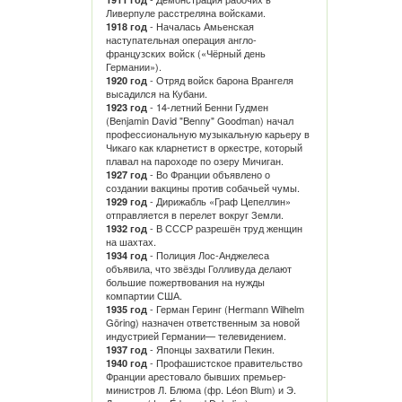
Ливерпуле расстреляна войсками.
- Началась Амьенская
1918 год
наступательная операция англо-
французских войск («Чёрный день
Германии»).
- Отряд войск барона Врангеля
1920 год
высадился на Кубани.
- 14-летний Бенни Гудмен
1923 год
(Benjamin David "Benny" Goodman) начал
профессиональную музыкальную карьеру в
Чикаго как кларнетист в оркестре, который
плавал на пароходе по озеру Мичиган.
- Во Франции объявлено о
1927 год
создании вакцины против собачьей чумы.
- Дирижабль «Граф Цепеллин»
1929 год
отправляется в перелет вокруг Земли.
- В СССР разрешён труд женщин
1932 год
на шахтах.
- Полиция Лос-Анджелеса
1934 год
объявила, что звёзды Голливуда делают
большие пожертвования на нужды
компартии США.
- Герман Геринг (Hermann Wilhelm
1935 год
Göring) назначен ответственным за новой
индустрией Германии— телевидением.
- Японцы захватили Пекин.
1937 год
- Профашистское правительство
1940 год
Франции арестовало бывших премьер-
министров Л. Блюма (фр. Léon Blum) и Э.