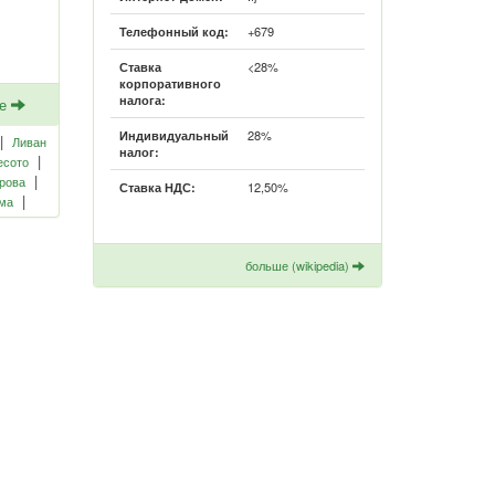
+679
Телефонный код:
<28%
Ставка
корпоративного
налога:
ее
28%
Индивидуальный
|
Ливан
налог:
|
есото
|
рова
12,50%
Ставка НДС:
|
ма
больше (wikipedia)