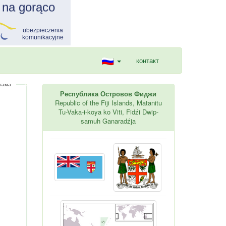
контакт
лама
Республика Островов Фиджи
Republic of the Fiji Islands, Matanitu
Tu-Vaka-i-koya ko Viti, Fidźi Dwip-
samuh Ganaradźja