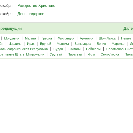
екабря
Рождество Христово
екабря
День подарков
редыдущий
Дал
|
|
|
|
|
|
|
Молдавия
Мальта
Греция
Финляндия
Армения
Шри-Ланка
Непал
|
|
|
|
|
|
|
|
йт
Израиль
Ирак
Бруней
Мьянма
Бангладеш
Бенин
Марокко
Л
|
|
|
|
альноафриканская Республика
Судан
Сомали
Сейшелы
Соломоновы Ост
|
|
|
|
|
ративные Штаты Микронезии
Уругвай
Парагвай
Чили
Сент-Люсия
Пана