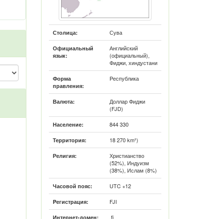
Сува
Столица:
Английский
Официальный
(официальный),
язык:
Фиджи, хиндустани
Pеспублика
Форма
правления:
Доллар Фиджи
Валюта:
(FJD)
844 330
Население:
18 270 km²)
Территория:
Христианство
Религия:
(52%), Индуизм
(38%), Ислам (8%)
UTC +12
Часовой пояс:
FJI
Pегистрация:
.fj
Интернет-домен: