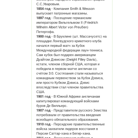
С.С.Уваровым.
- Компания Smith & Wesson
1854 год
выпускает патронные магазины.
- Посещение германским
1897 год
императором Вильгельмом II (Friedrich
Wilhelm Albert Victor von Preußen)
Петергофа.
- В Бруклине (шт. Массачусетс) на
1900 год
площадке Лонгвудского крикетного клуба
начался первый матч за Кубок
Международной федерации лаун-тенниса.
Сам кубок был подарен американцем
Дуайтом Дэвисом (Dwight Filley Davis),
кстати, членом сборной США, которая и
победила в первом матче англичан со
счётом 3:0. Состязания стали называться
командным первенством за Кубок Дэвиса,
или просто Кубком Дэвиса. Дэвис
впоследствии стал членом правительства
США.
- В Южной Африке англичанам
1901 год
капитулировал командующий войсками
буров Де Вилльерс.
- Представители русского Земства
1907 год
потребовали от правительства введения
всеобщего обязательного образования.
- Персидские правительственные
1910 год
войска захватили лидеров восстания в
Персии Саттар-хана и Бегир-хана.
- Демонстрация рабочих в
1911 год