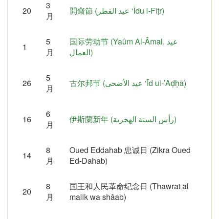
3
20
開齋節 (عيد الفطر ‘Īdu l-Fiṭr‎)
月
5
国际劳动节 (Yaûm Al-Âmal, عيد
1
月
العمال)
5
26
古尔邦节 (عيد الأضحى ‘Īd ul-’Aḍḥā)
月
6
16
伊斯蘭新年 (رأس السنة الهجرية)
月
8
Oued Eddahab 忠诚日 (Zikra Oued
14
月
Ed-Dahab)
8
国王和人民革命纪念日 (Thawrat al
20
月
malik wa shâab)