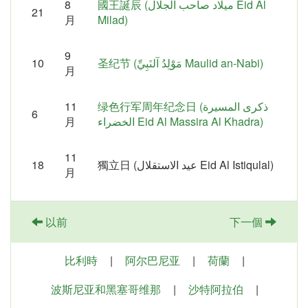
8
國王誕辰 (ميلاد صاحب الجلال Eid Al
21
月
Milad)
9
10
圣纪节 (مَوْلِدُ آلنَبِيِّ‎ Maulid an-Nabi)
月
11
绿色行军周年纪念日 (ذكرى المسيرة
6
月
الخضراء Eid Al Massira Al Khadra)
11
18
獨立日 (عيد الاستقلال Eid Al Istiqulal)
月
以前
下一個
比利時
|
阿尔巴尼亚
|
荷蘭
|
波斯尼亚和黑塞哥维那
|
沙特阿拉伯
|