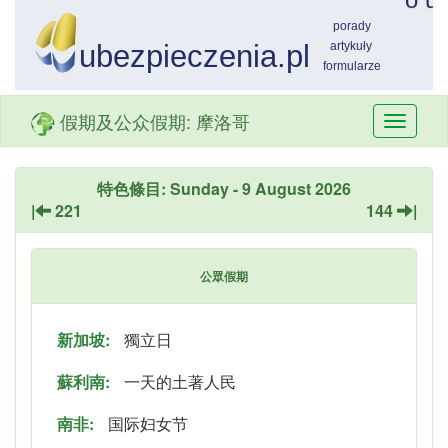
假期及公众假期: 摩洛哥
Przełą
nawiga
特色條目: Sunday - 9 August 2026
|
221
144
|
公眾假期
新加坡:
獨立日
蘇利南:
一天的土著人民
南非:
国际妇女节