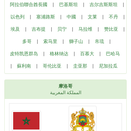
阿拉伯聯合酋長國
|
巴基斯坦
|
吉尔吉斯斯坦
|
以色列
|
塞浦路斯
|
中國
|
文莱
|
不丹
|
埃及
|
吉布提
|
贝宁
|
马拉维
|
赞比亚
|
多哥
|
索马里
|
獅子山
|
帛琉
|
皮特凯恩群岛
|
格林纳达
|
百慕大
|
巴哈马
|
蘇利南
|
哥伦比亚
|
圭亚那
|
尼加拉瓜
摩洛哥
المملكة المغربية