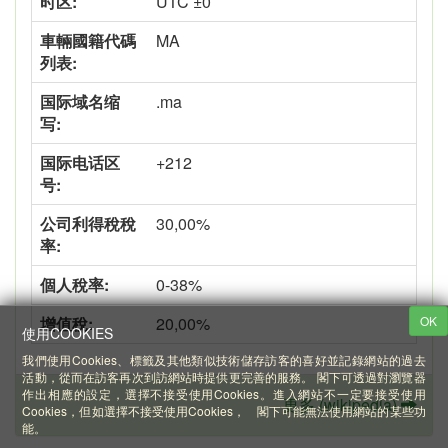
时区:
UTC ±0
車輛國籍代碼
MA
列表:
国际域名缩
.ma
写:
国际电话区
+212
号:
公司利得稅稅
30,00%
率:
個人稅率:
0-38%
增值稅:
20,00%
OK
使用COOKIES
我們使用Cookies、標籤及其他類似技術儲存訪客的喜好並記錄網站的過去
活動，從而在訪客再次到訪網站時提供更完善的服務。 閣下可透過對瀏覽器
作出相應的設定，選擇不接受使用Cookies。進入網站不一定要接受使用
更多 (wikipedia)
Cookies，但如選擇不接受使用Cookies， 閣下可能無法使用網站的某些功
能。