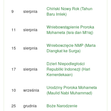
Chiński Nowy Rok (Tahun
9
sierpnia
Baru Imlek)
Wniebowstąpienie Proroka
11
sierpnia
Mohameta (Isra dan Mi'raj)
Wniebowzięcie NMP (Maria
15
sierpnia
Diangkat ke Surga)
Dzień Niepodległości
17
sierpnia
Republiki Indonezji (Hari
Kemerdekaan)
Urodziny Proroka Mohameta
10
września
(Maulid Nabi Muhammad)
25
grudnia
Boże Narodzenie