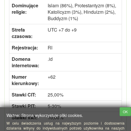
Dominujące
Islam (86%), Protestantyzm (8%),
religie:
Katolicyzm (3%), Hinduizm (2%),
Buddyzm (1%)
Strefa
UTC +7 do +9
czasowa:
Rejestracja:
RI
Domena
.id
internetowa:
Numer
+62
kierunkowy:
Stawki CIT:
25,00%
Stawki PIT:
5-30%
OK
Ważne: Strona wykorzystuje pliki cookies.
Stawki VAT:
10,00%
W celu świadczenia usług na najwyższym poziomie i dostosownia
działania witryny do indywidualnych potrzeb użytkownika na naszych