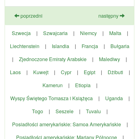
poprzedni
następny
Szwecja
|
Szwajcaria
|
Niemcy
|
Malta
|
Liechtenstein
|
Islandia
|
Francja
|
Bułgaria
|
Zjednoczone Emiraty Arabskie
|
Malediwy
|
Laos
|
Kuwejt
|
Cypr
|
Egipt
|
Dżibuti
|
Kamerun
|
Etiopia
|
Wyspy Świętego Tomasza i Książęca
|
Uganda
|
Togo
|
Seszele
|
Tuvalu
|
Posiadłości amerykańskie: Samoa Amerykańskie
|
Posiadłości amerykańskie: Mariany Północne
|