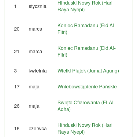
Hinduski Nowy Rok (Hari
1
stycznia
Raya Nyepi)
Koniec Ramadanu (Eid Al-
20
marca
Fitri)
Koniec Ramadanu (Eid Al-
21
marca
Fitri)
3
kwietnia
Wielki Piątek (Jumat Agung)
17
maja
Wniebowstąpienie Pańskie
Święto Ofiarowania (El-Al-
26
maja
Adha)
Hinduski Nowy Rok (Hari
16
czerwca
Raya Nyepi)