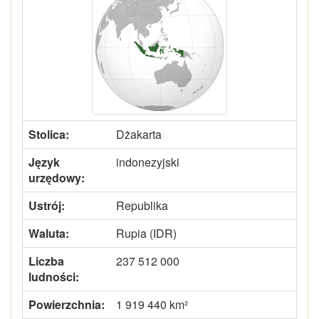
Stolica:
Dżakarta
Język
indonezyjski
urzędowy:
Ustrój:
Republika
Waluta:
Rupia (IDR)
Liczba
237 512 000
ludności:
Powierzchnia:
1 919 440 km²