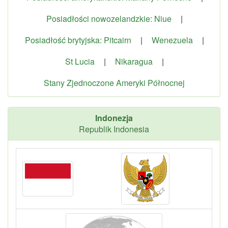
Posiadłości nowozelandzkie: Niue
|
Posiadłość brytyjska: Pitcairn
|
Wenezuela
|
St Lucia
|
Nikaragua
|
Stany Zjednoczone Ameryki Północnej
Indonezja
Republik Indonesia