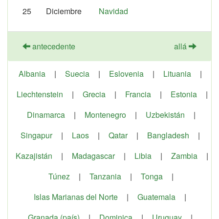
25
Diciembre
Navidad
antecedente
allá
Albania
|
Suecia
|
Eslovenia
|
Lituania
|
Liechtenstein
|
Grecia
|
Francia
|
Estonia
|
Dinamarca
|
Montenegro
|
Uzbekistán
|
Singapur
|
Laos
|
Qatar
|
Bangladesh
|
Kazajistán
|
Madagascar
|
Libia
|
Zambia
|
Túnez
|
Tanzania
|
Tonga
|
Islas Marianas del Norte
|
Guatemala
|
Granada (país)
|
Dominica
|
Uruguay
|