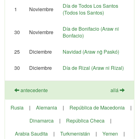
Día de Todos Los Santos
1
Noviembre
(Todos los Santos)
Día de Bonifacio (Araw ni
30
Noviembre
Bonfacio)
25
Diciembre
Navidad (Araw ng̃ Paskó)
30
Diciembre
Día de Rizal (Araw ni Rizal)
antecedente
allá
Rusia
|
Alemania
|
República de Macedonia
|
Dinamarca
|
República Checa
|
Arabia Saudita
|
Turkmenistán
|
Yemen
|