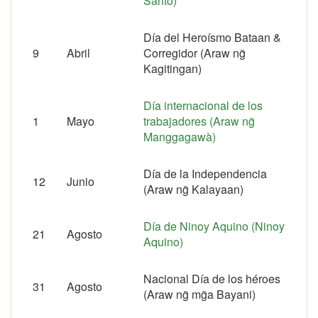
Santo)
Día del Heroísmo Bataan &
9
Abril
Corregidor (Araw ng̃
Kagitingan)
Día internacional de los
1
Mayo
trabajadores (Araw ng̃
Manggagawà)
Día de la Independencia
12
Junio
(Araw ng̃ Kalayaan)
Día de Ninoy Aquino (Ninoy
21
Agosto
Aquino)
Nacional Día de los héroes
31
Agosto
(Araw ng̃ mg̃a Bayani)