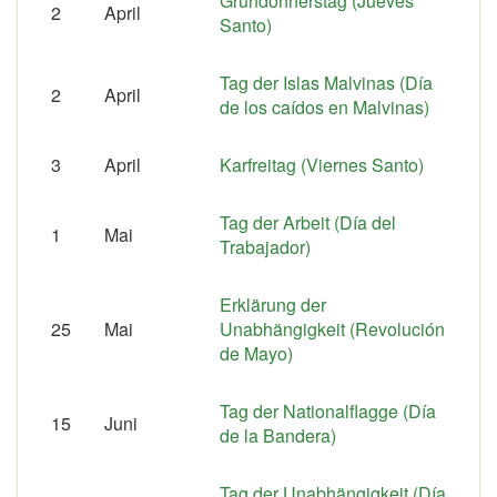
Gründonnerstag (Jueves
2
April
Santo)
Tag der Islas Malvinas (Día
2
April
de los caídos en Malvinas)
3
April
Karfreitag (Viernes Santo)
Tag der Arbeit (Día del
1
Mai
Trabajador)
Erklärung der
25
Mai
Unabhängigkeit (Revolución
de Mayo)
Tag der Nationalflagge (Día
15
Juni
de la Bandera)
Tag der Unabhängigkeit (Día