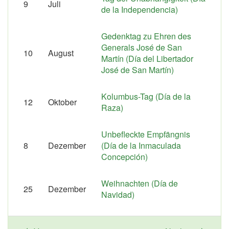
9
Juli
de la Independencia)
Gedenktag zu Ehren des
Generals José de San
10
August
Martín (Día del Libertador
José de San Martín)
Kolumbus-Tag (Día de la
12
Oktober
Raza)
Unbefleckte Empfängnis
8
Dezember
(Día de la Inmaculada
Concepción)
Weihnachten (Día de
25
Dezember
Navidad)