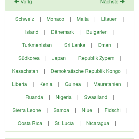
Vorig
Nächste
Schweiz
|
Monaco
|
Malta
|
Litauen
|
Island
|
Dänemark
|
Bulgarien
|
Turkmenistan
|
Sri Lanka
|
Oman
|
Südkorea
|
Japan
|
Republik Zypern
|
Kasachstan
|
Demokratische Republik Kongo
|
Liberia
|
Kenia
|
Guinea
|
Mauretanien
|
Ruanda
|
Nigeria
|
Swasiland
|
Sierra Leone
|
Samoa
|
Niue
|
Fidschi
|
Costa Rica
|
St. Lucia
|
Nicaragua
|