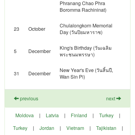
Phranang Chao Phra
Boromma Rachininat)
Chulalongkorn Memorial
23
October
Day (วันปิยมหาราช)
King's Birthday (วันเฉลิม
5
December
พระชนมพรรษา)
New Year's Eve (วันสิ้นปี,
31
December
Wan Sin Pi)
previous
next
Moldova
|
Latvia
|
Finland
|
Turkey
|
Turkey
|
Jordan
|
Vietnam
|
Tajikistan
|