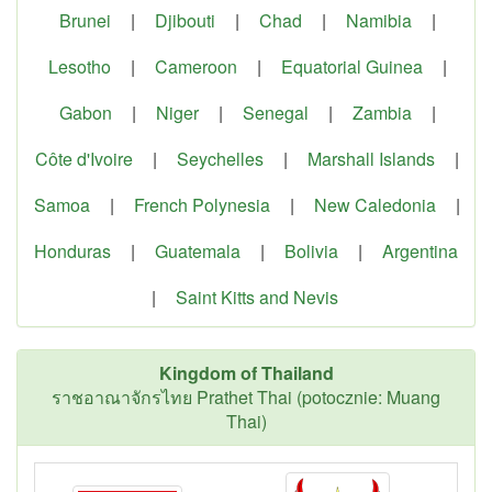
Brunei
|
Djibouti
|
Chad
|
Namibia
|
Lesotho
|
Cameroon
|
Equatorial Guinea
|
Gabon
|
Niger
|
Senegal
|
Zambia
|
Côte d'Ivoire
|
Seychelles
|
Marshall Islands
|
Samoa
|
French Polynesia
|
New Caledonia
|
Honduras
|
Guatemala
|
Bolivia
|
Argentina
|
Saint Kitts and Nevis
Kingdom of Thailand
ราชอาณาจักรไทย Prathet Thai (potocznie: Muang
Thai)