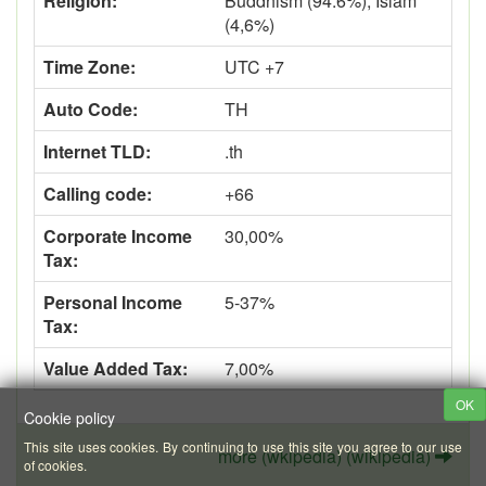
Religion:
Buddhism (94.6%), Islam
(4,6%)
Time Zone:
UTC +7
Auto Code:
TH
Internet TLD:
.th
Calling code:
+66
Corporate Income
30,00%
Tax:
Personal Income
5-37%
Tax:
Value Added Tax:
7,00%
OK
Cookie policy
This site uses cookies. By continuing to use this site you agree to our use
more (wkipedia) (wikipedia)
of cookies.