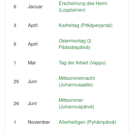
Erscheinung des Herrn
6
Januar
(Loppiainen)
3
April
Karfreitag (Pitkäperjantai)
Ostermontag (2.
6
April
Pääsiäispäivä)
1
Mai
Tag der Arbeit (Vappu)
Mittsommernacht
25
Juni
(Juhannusaatto)
Mittsommer
26
Juni
(Juhannuspäivä)
1
November
Allerheiligen (Pyhäinpäivä)