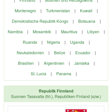
|
Finnland
|
Bosnien und Herzegowina
|
Montenegro
|
Turkmenistan
|
Kuwait
|
Demokratische Republik Kongo
|
Botsuana
|
Namibia
|
Mosambik
|
Mauritius
|
Libyen
|
Ruanda
|
Nigeria
|
Uganda
|
Neukaledonien
|
Belize
|
Ecuador
|
Brasilien
|
Argentinien
|
Jamaika
|
St. Lucia
|
Panama
|
Republik Finnland
Suomen Tasavalta (fiń.), Republiken Finland (szw.)