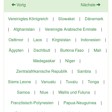
Vorig
Nächste
Vereinigtes Königreich
|
Slowakei
|
Dänemark
|
Afghanistan
|
Vereinigte Arabische Emirate
|
Osttimor
|
Laos
|
Kirgisistan
|
Indonesien
|
Ägypten
|
Dschibuti
|
Burkina Faso
|
Mali
|
Madagaskar
|
Niger
|
Zentralafrikanische Republik
|
Sambia
|
Sierra Leone
|
Vanuatu
|
Tuvalu
|
Tonga
|
Samoa
|
Niue
|
Wallis und Futuna
|
Französisch-Polynesien
|
Papua-Neuguinea
|